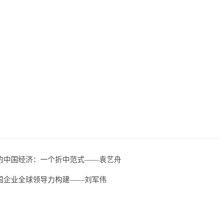
中的中国经济：一个折中范式——袁艺舟
国企业全球领导力构建——刘军伟